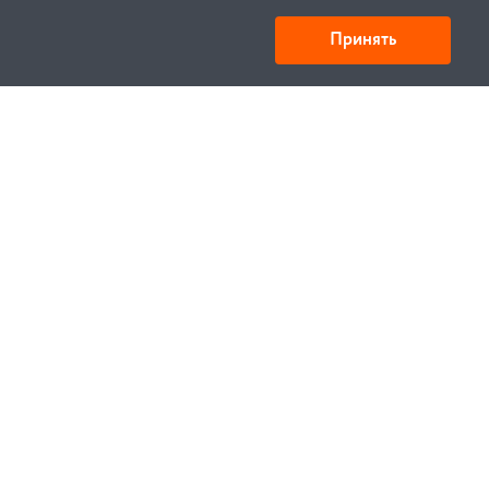
Принять
Товарищество с ограниченной ответственностью
«УНИБАЙ»
050008, Казахстан, г. Алматы , ул. Кожамкулова, дом
253
БИН 221140024751
© 1994—2023, УНИБЕЛУС ИТЦ