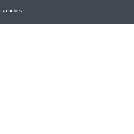
ся cookies
Наши соц. сети:
ной оферты
Facebook
е
Instagram
ВКонтакте
ческой