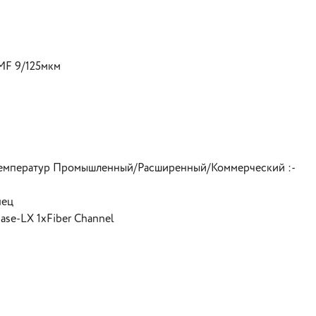
МF 9/125мкм
температур Промышленный/Расширенный/Коммерческий :-
нец
se-LX 1xFiber Channel