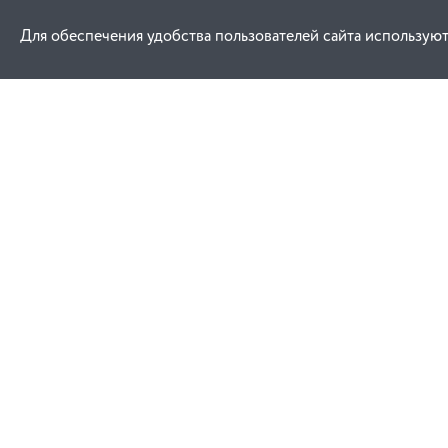
Для обеспечения удобства пользователей сайта используют
Как купить
Услуги
Заказ
Договор публич
Оплата
Проектировани
Доставка
Монтаж
Гарантия
Обучение техни
эксплуатации