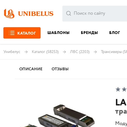
ШАБЛОНЫ
БРЕНДЫ
БЛОГ
КАТАЛОГ
Унибелус
Каталог
(58253)
ЛВС
(2203)
Трансиверы (S
ОПИСАНИЕ
ОТЗЫВЫ
LA
тр
Моду