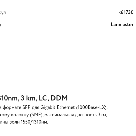
кул
k61730
д
Lanmaster
310nm, 3 km, LC, DDM
формате SFP для Gigabit Ethernet (1000Base-LX).
му волокну (SMF), максимальная дальность 3км,
ины волн 1550/1310нм.