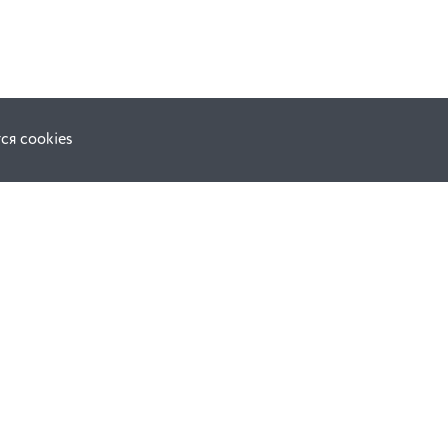
ся cookies
Наши соц. сети:
ной оферты
Facebook