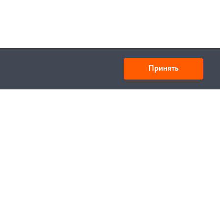
Принять
Товарищество с ограниченной ответственностью