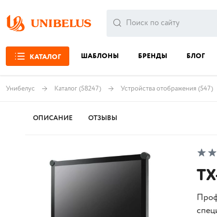
ШАБЛОНЫ
БРЕНДЫ
БЛОГ
КАТАЛОГ
Унибелус
Каталог
(58247)
Устройства отображения
(547)
ОПИСАНИЕ
ОТЗЫВЫ
TX
Проф
спец