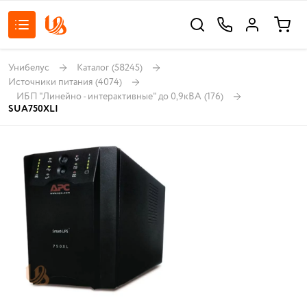
Унибелус
Каталог
(58245)
Источники питания
(4074)
ИБП "Линейно - интерактивные" до 0,9кВА
(176)
SUA750XLI