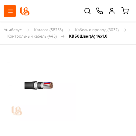
Унибелус
Каталог
(58253)
Кабель и провод
(3032)
Контрольный кабель
(445)
КВБбШвнг(А) 14х1,0