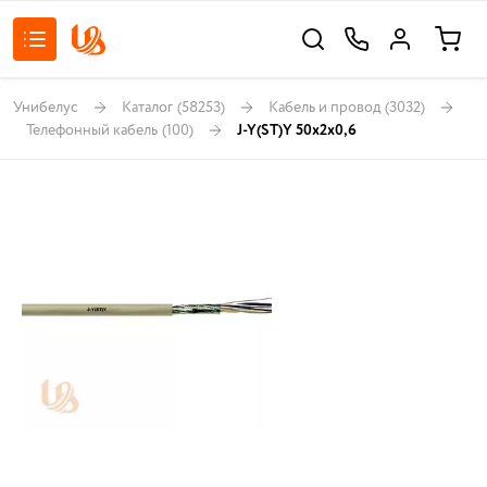
Унибелус
Каталог
(58253)
Кабель и провод
(3032)
Телефонный кабель
(100)
J-Y(ST)Y 50x2x0,6