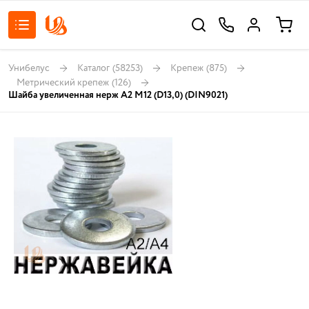
Унибелус
Каталог
(58253)
Крепеж
(875)
Метрический крепеж
(126)
Шайба увеличенная нерж A2 М12 (D13,0) (DIN9021)