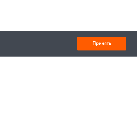
Принять
Товарищество с ограниченной ответственностью