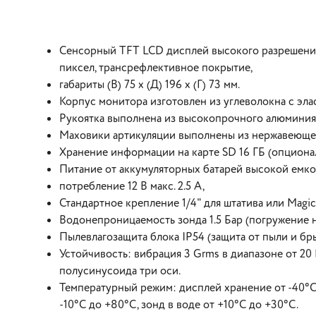
Сенсорный TFT LCD дисплей высокого разрешения
пиксел, трансрефлективное покрытие,
габариты (В) 75 х (Д) 196 х (Г) 73 мм.
Корпус монитора изготовлен из углеволокна с эл
Рукоятка выполнена из высокопрочного алюминия
Маховики артикуляции выполнены из нержавеющей
Хранение информации на карте SD 16 ГБ (опционал
Питание от аккумуляторных батарей высокой емкост
потребление 12 В макс. 2.5 А,
Стандартное крепление 1/4" для штатива или Magic
Водонепроницаемость зонда 1.5 Бар (погружение н
Пылевлагозащита блока IP54 (защита от пыли и бры
Устойчивость: вибрация 3 Grms в диапазоне от 20 Гц
полусинусоида три оси.
Температурный режим: дисплей хранение от -40°С д
-10°С до +80°С, зонд в воде от +10°С до +30°С.