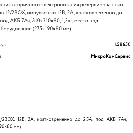
чник вторичного электропитания резервированный
рв 12/2BOX, импульсный 12В, 2А, кратковременно до
 под АКБ 7Ач, 310х310х80, 1,2кг, место под
оборудование (275х190х80 мм)
кул
k58650
д
МикроКомСервис
/2BOX. 12В, 2А, кратковременно до 2,5А, под АКБ 7Ач,
190х80 мм)