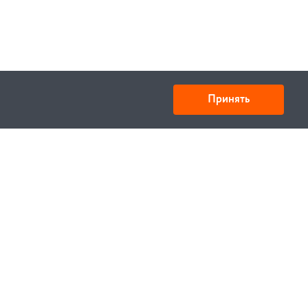
Принять
Товарищество с ограниченной ответственностью