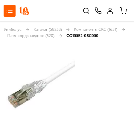
Унибелус
Каталог
(58253)
Компоненты СКС
(1651)
Патч-корды медные
(520)
CO155E2-08C050