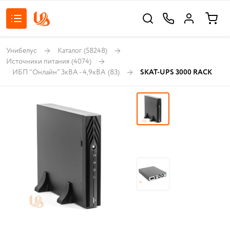
Унибелус
Каталог
(58248)
Источники питания
(4074)
ИБП "Онлайн" 3кВА - 4,9кВА
(83)
SKAT-UPS 3000 RACK