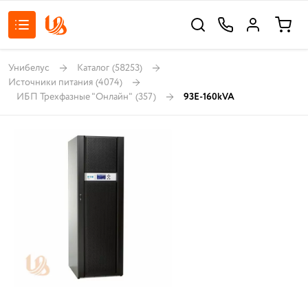
Унибелус
Каталог
(58253)
Источники питания
(4074)
ИБП Трехфазные "Онлайн"
(357)
93E-160kVA