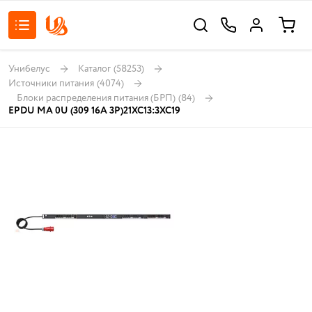
Унибелус
Каталог
(58253)
Источники питания
(4074)
Блоки распределения питания (БРП)
(84)
EPDU MA 0U (309 16A 3P)21XC13:3XC19