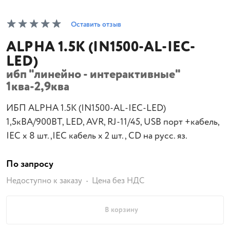
Оставить отзыв
ALPHA 1.5К (IN1500-AL-IEC-
LЕD)
ибп "линейно - интерактивные"
1ква-2,9ква
ИБП ALPHA 1.5К (IN1500-AL-IEC-LЕD)
1,5кВА/900ВТ, LED, AVR, RJ-11/45, USB порт +кабель,
IEC х 8 шт.,IEC кабель х 2 шт., CD на русс. яз.
По запросу
Недоступно к заказу
Цена без НДС
В корзину