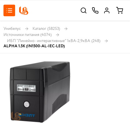
Унибелус
Каталог
(58253)
Источники питания
(4074)
ИБП "Линейно - интерактивные" 1кВА-2,9кВА
(248)
ALPHA 1.5К (IN1500-AL-IEC-LЕD)