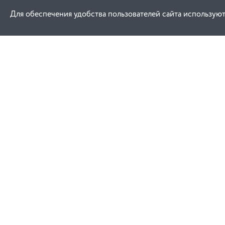
Для обеспечения удобства пользователей сайта используют
Как купить
Услуги
Заказ
Договор публич
Оплата
Проектировани
Доставка
Монтаж
Гарантия
Обучение техни
эксплуатации
Замена и возврат