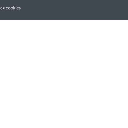
ся cookies
Наши соц. сети:
ной оферты
Facebook
е
Instagram
ВКонтакте
ческой