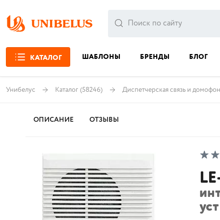
ШАБЛОНЫ
БРЕНДЫ
БЛОГ
КАТАЛОГ
Унибелус
Каталог
(58246)
Диспетчерская связь и домофо
ОПИСАНИЕ
ОТЗЫВЫ
LE
ин
ус