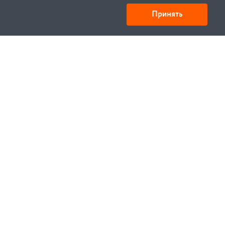
Принять
Товарищество с ограниченной ответственностью
«УНИБАЙ»
050008, Казахстан, г. Алматы , ул. Кожамкулова, дом
253
БИН 221140024751
© 1994—2023, УНИБЕЛУС ИТЦ