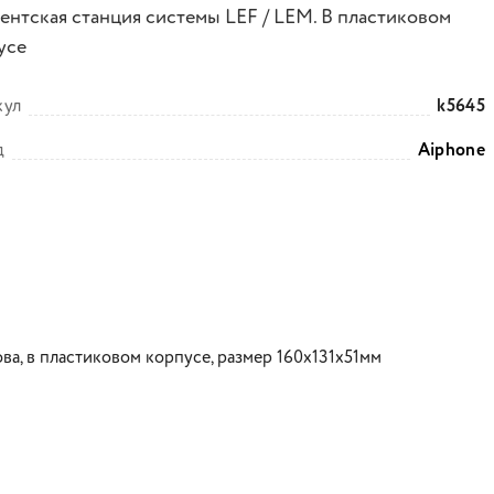
ентская станция системы LEF / LEM. В пластиковом
усе
кул
k5645
д
Aiphone
ва, в пластиковом корпусе, размер 160х131х51мм