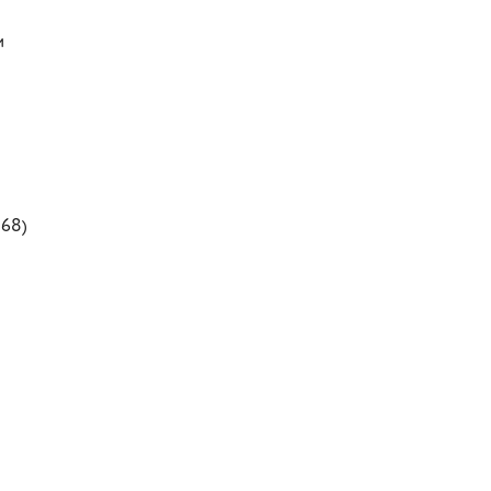
м
 68)