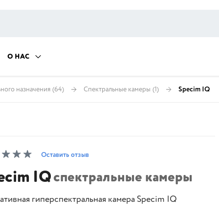
О НАС
ьного назначения
(64)
Спектральные камеры
(1)
Specim IQ
Оставить отзыв
ecim IQ
спектральные камеры
ативная гиперспектральная камера Specim IQ