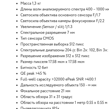
Масса 1,3 кг
Длины волн анализируемого спектра 400 – 1000 н
Светосила объектива основного сенсора F/1.7
Светосила объектива камеры фокусировки F/2.2
Увеличение (Sensor / slit) 1/1.3
Спектральное разрешение 7 нм
Тип сенсора CMOS
Пространственная выборка 512 пикс
Спектральные диапазоны 204 (с Bin 2x: 102, Bin 3x:
Разрешение изображения 512 x 512 пикс
Размер пикселя 17.58 мкм x 17.58 мкм
Битность 12 бит
QE peak >45 %
Full-well capacity >32000 ePeak SNR >400:1
Дальность исследуемого объекта 150 - ∞ мм
Фокальное расстояние 21 мм
Область обзора 31 x 31 градус
Область обзора на расстоянии 1 метр 0.55 x 0.55 м
Пылевлагозащита IP5x