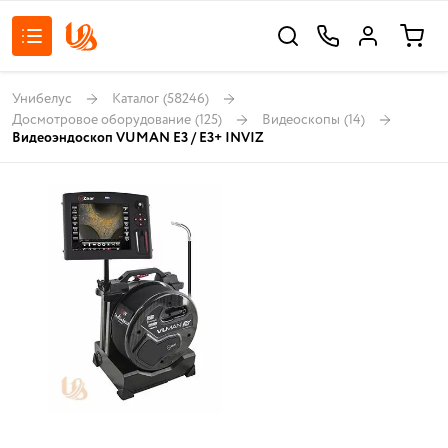
Унибелус
Каталог
(58246)
Досмотровое оборудование
(125)
Видеоскопы
(14)
Видеоэндоскоп VUMAN E3 / E3+ INVIZ