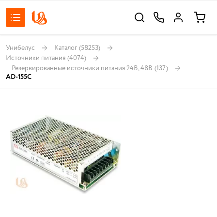
Унибелус
Каталог
(58253)
Источники питания
(4074)
Резервированные источники питания 24В, 48В
(137)
AD-155C