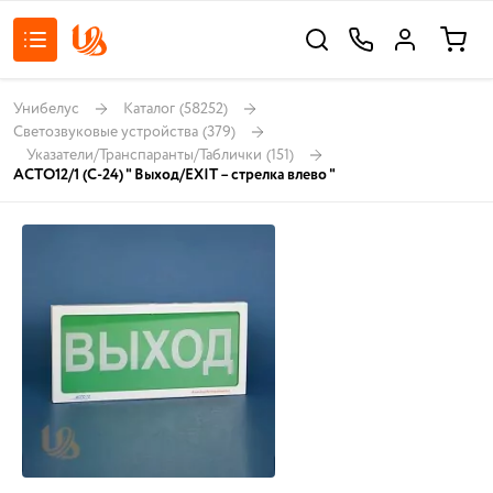
Унибелус
Каталог
(58252)
Светозвуковые устройства
(379)
Указатели/Транспаранты/Таблички
(151)
АСТО12/1 (C-24) " Выход/EXIT – стрелка влево "