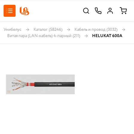
Унибелус
Каталог
(58246)
Кабель и провод
(3032)
Витая пара (LAN-кабель) 4-парный
(211)
HELUKAT 600A