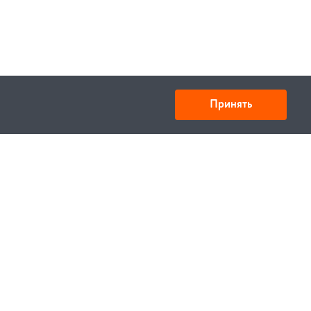
Принять
Товарищество с ограниченной ответственностью