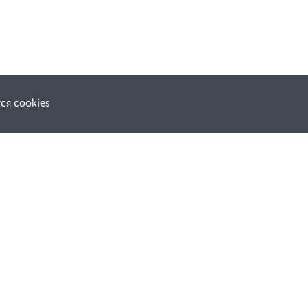
ся cookies
Наши соц. сети:
ной оферты
Facebook