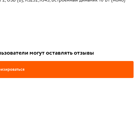
 х 2, USB (B), RS232;RJ45, Встроенный динамик 10 Вт (моно)
ьзователи могут оставлять отзывы
изироваться