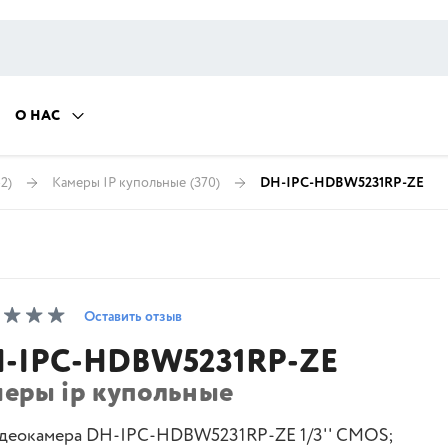
О НАС
2)
Камеры IP купольные
(370)
DH-IPC-HDBW5231RP-ZE
Оставить отзыв
-IPC-HDBW5231RP-ZE
меры ip купольные
идеокамера DH-IPC-HDBW5231RP-ZE 1/3'' CMOS;