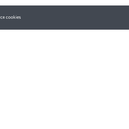
ся cookies
Наши соц. сети:
ной оферты
Facebook
е
Instagram
ВКонтакте
ческой