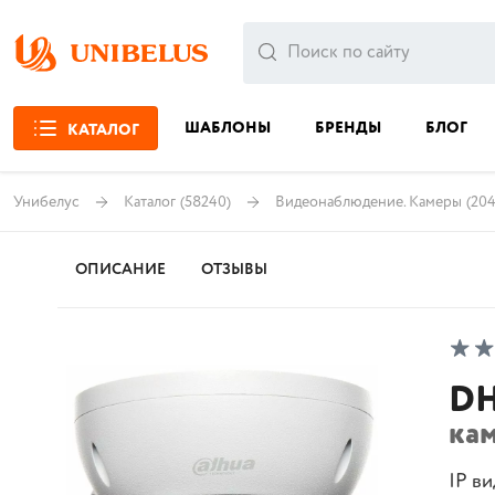
ШАБЛОНЫ
БРЕНДЫ
БЛОГ
КАТАЛОГ
Унибелус
Каталог
(58240)
Видеонаблюдение. Камеры
(204
ОПИСАНИЕ
ОТЗЫВЫ
DH
ка
IP в