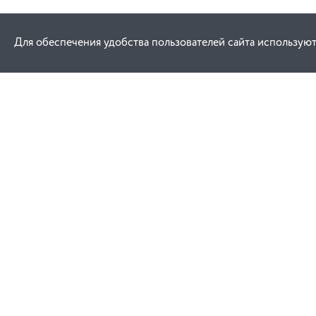
Для обеспечения удобства пользователей сайта используют
Как купить
Услуги
Заказ
Договор публич
Оплата
Проектировани
Доставка
Монтаж
Гарантия
Обучение техни