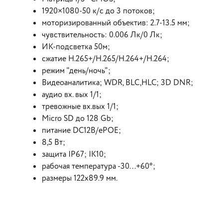
1920×1080-50 к/с до 3 потоков;
моторизированный объектив: 2.7-13.5 мм;
чувствительность: 0.006 Лк/0 Лк;
ИК-подсветка 50м;
сжатие H.265+/H.265/H.264+/H.264;
режим "день/ночь";
Видеоаналитика; WDR, BLC,HLC; 3D DNR;
аудио вх. вых 1/1;
тревожные вх.вых 1/1;
Micro SD до 128 Gb;
питание DC12В/ePOE;
8,5 Вт;
защита IP67; IK10;
рабочая температура -30...+60°;
размеры 122х89.9 мм.