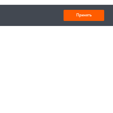
Принять
Товарищество с ограниченной ответственностью
«УНИБАЙ»
050008, Казахстан, г. Алматы , ул. Кожамкулова, дом
253
БИН 221140024751