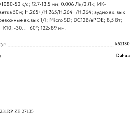
1080-50 к/с; f2.7-13.5 мм; 0.006 Лк/0 Лк; ИК-
ветка 50м; H.265+/H.265/H.264+/H.264; аудио вх. вых
тревожные вх.вых 1/1; Micro SD; DC12В/ePOE; 8,5 Вт;
 IK10; -30...+60°; 122х89 мм.
кул
k52130
д
Dahua
31RP-ZE-27135