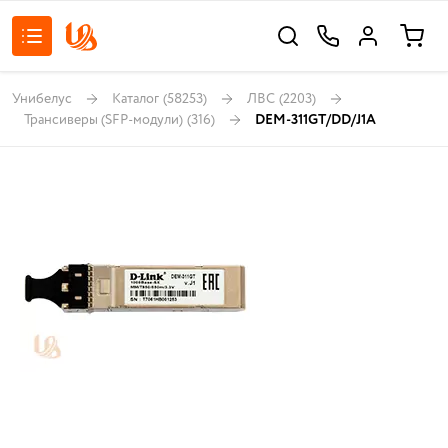
Унибелус
Каталог
(58253)
ЛВС
(2203)
Трансиверы (SFP-модули)
(316)
DEM-311GT/DD/J1A