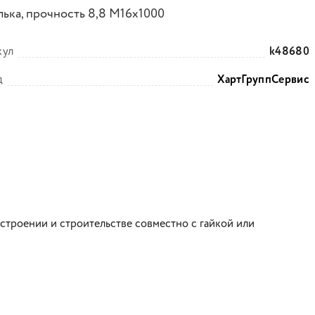
ька, прочность 8,8 М16х1000
кул
k48680
д
ХартГруппСервис
строении и строительстве совместно с гайкой или