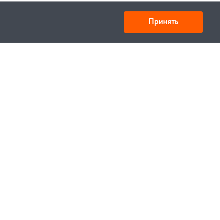
Принять
Товарищество с ограниченной ответственностью
«УНИБАЙ»
050008, Казахстан, г. Алматы , ул. Кожамкулова, дом
253
БИН 221140024751