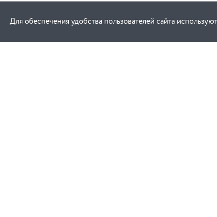
Для обеспечения удобства пользователей сайта используют
Как купить
Услуги
Заказ
Договор публич
Оплата
Проектировани
Доставка
Монтаж
Гарантия
Обучение техни
эксплуатации