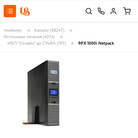
Унибелус
Каталог
(58247)
Источники питания
(4074)
ИБП "Онлайн" до 2,9кВА
(197)
9PX 1000i Netpack