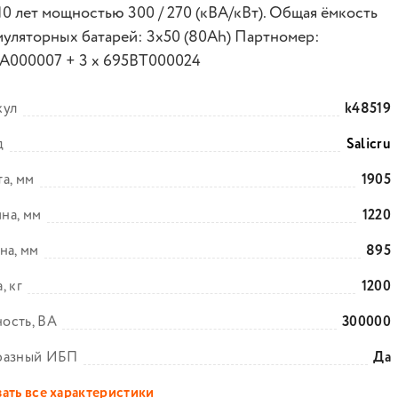
10 лет мощностью 300 / 270 (кВА/кВт). Общая ёмкость
муляторных батарей: 3x50 (80Ah) Партномер:
A000007 + 3 x 695BT000024
кул
k48519
д
Salicru
а, мм
1905
на, мм
1220
на, мм
895
, кг
1200
ость, ВА
300000
фазный ИБП
Да
ать все характеристики