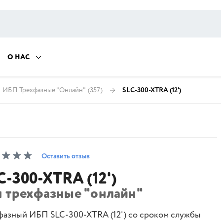
О НАС
ИБП Трехфазные "Онлайн"
(357)
SLC-300-XTRA (12')
Оставить отзыв
C-300-XTRA (12')
п трехфазные "онлайн"
фазный ИБП SLC-300-XTRA (12') со сроком службы