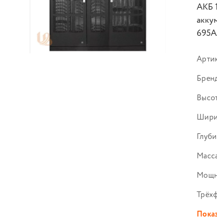
АКБ 
акку
695A
Арти
Брен
Высот
Шири
Глуби
Масса
Мощн
Трёх
Показ