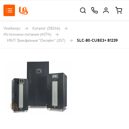
Унибелус
Каталог
(58246)
Источники питания
(4074)
ИБП Трехфазные "Онлайн"
(357)
SLC-80-CUBE3+ B1239