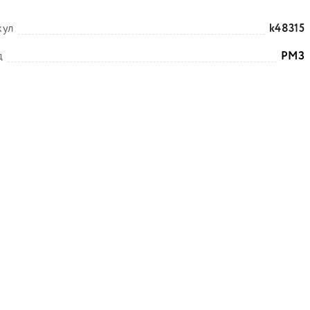
кул
k48315
д
РМЗ