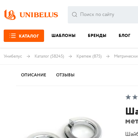
ШАБЛОНЫ
БРЕНДЫ
БЛОГ
КАТАЛОГ
Унибелус
Каталог
(58245)
Крепеж
(875)
Метрически
ОПИСАНИЕ
ОТЗЫВЫ
Ша
ме
Шайб