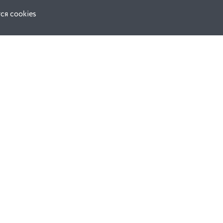
ся cookies
Наши соц. сети:
ной оферты
Facebook
е
Instagram
ВКонтакте
ческой