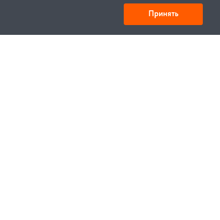
Принять
Товарищество с ограниченной ответственностью
«УНИБАЙ»
050008, Казахстан, г. Алматы , ул. Кожамкулова, дом
253
БИН 221140024751
© 1994—2023, УНИБЕЛУС ИТЦ