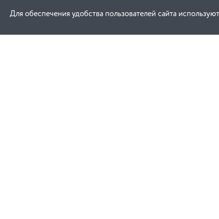
Для обеспечения удобства пользователей сайта используют
Как купить
Услуги
Заказ
Договор публич
Оплата
Проектировани
Доставка
Монтаж
Гарантия
Обучение техни
эксплуатации
Замена и возврат