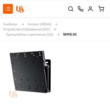
Унибелус
Каталог
(58246)
Устройства отображения
(547)
Кронштейны и крепления
(162)
WMK-03