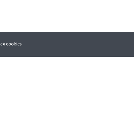
ся cookies
Наши соц. сети:
ной оферты
Facebook