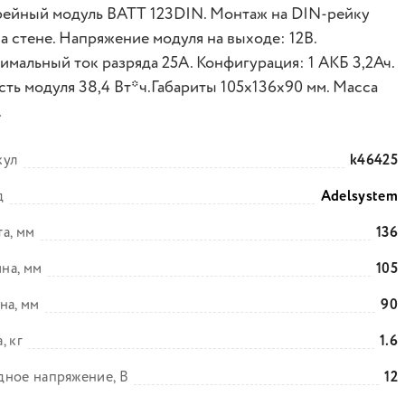
рейный модуль BATT 123DIN. Монтаж на DIN-рейку
а стене. Напряжение модуля на выходе: 12В.
имальный ток разряда 25А. Конфигурация: 1 АКБ 3,2Ач.
сть модуля 38,4 Вт*ч.Габариты 105x136x90 мм. Масса
.
кул
k46425
д
Adelsystem
а, мм
136
на, мм
105
на, мм
90
, кг
1.6
ное напряжение, В
12