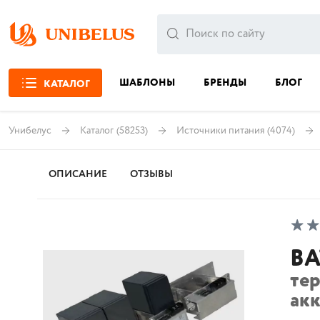
ШАБЛОНЫ
БРЕНДЫ
БЛОГ
КАТАЛОГ
Унибелус
Каталог
(58253)
Источники питания
(4074)
ОПИСАНИЕ
ОТЗЫВЫ
BA
те
ак