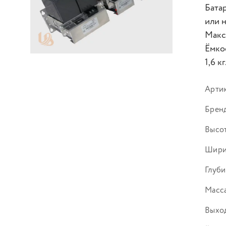
Бата
или н
Макс
Ёмко
1,6 кг
Арти
Брен
Высот
Шири
Глуби
Масса
Выход