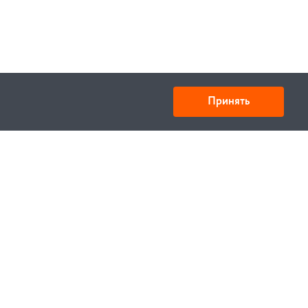
Принять
Товарищество с ограниченной ответственностью