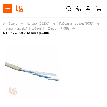
Унибелус
Каталог
(58253)
Кабель и провод
(3032)
Витая пара (LAN-кабель) 1- и 2-парный
(38)
UTP PVC 1х2х0,52 cat5e (305m)