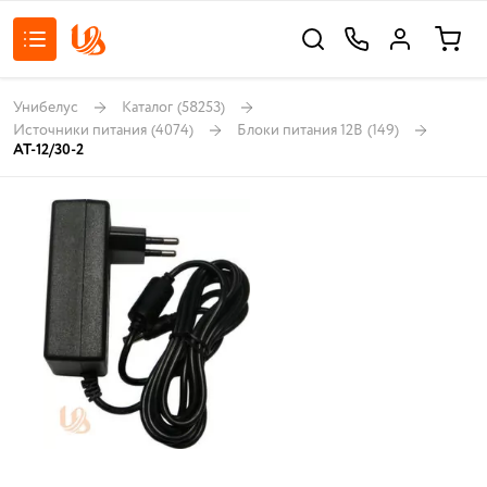
Унибелус
Каталог
(58253)
Источники питания
(4074)
Блоки питания 12В
(149)
AT-12/30-2