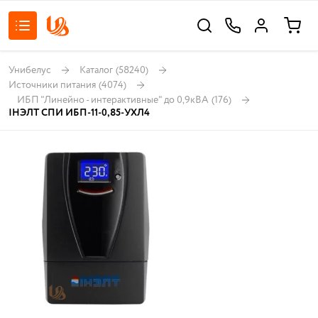
Унибелус
Каталог
(58240)
Источники питания
(4074)
ИБП "Линейно - интерактивные" до 0,9кВА
(176)
IНЭЛТ СПИ ИБП-11-0,85-УХЛ4