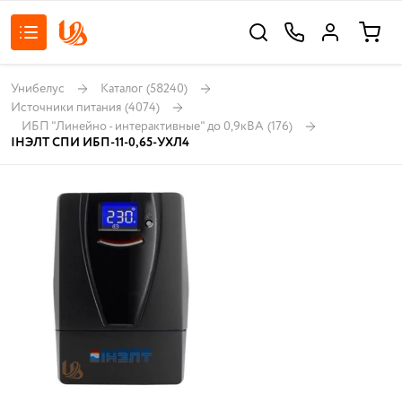
Унибелус
Каталог
(58240)
Источники питания
(4074)
ИБП "Линейно - интерактивные" до 0,9кВА
(176)
IНЭЛТ СПИ ИБП-11-0,65-УХЛ4