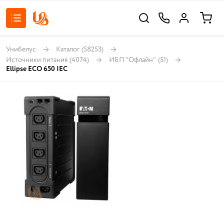
Унибелус
Каталог
(58253)
Источники питания
(4074)
ИБП "Офлайн"
(51)
Ellipse ECO 650 IEC