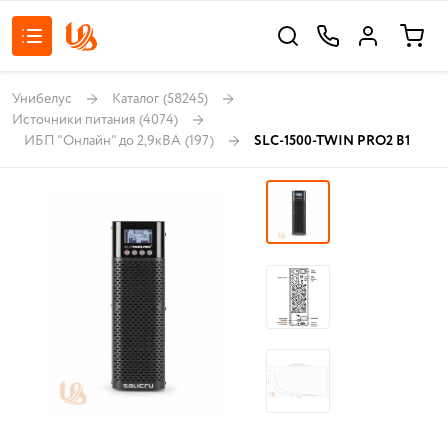
Унибелус
Каталог
(58245)
Источники питания
(4074)
ИБП "Онлайн" до 2,9кВА
(197)
SLC-1500-TWIN PRO2 B1