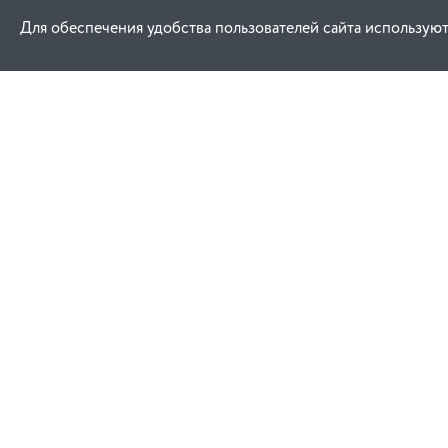
Для обеспечения удобства пользователей сайта используют
Как купить
Услуги
Заказ
Договор публич
Оплата
Проектировани
Доставка
Монтаж
Гарантия
Обучение техни
эксплуатации
Замена и возврат