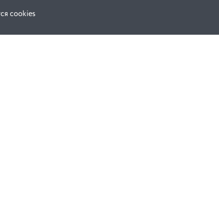
ся cookies
Наши соц. сети:
ной оферты
Facebook
е
Instagram
ВКонтакте
ческой