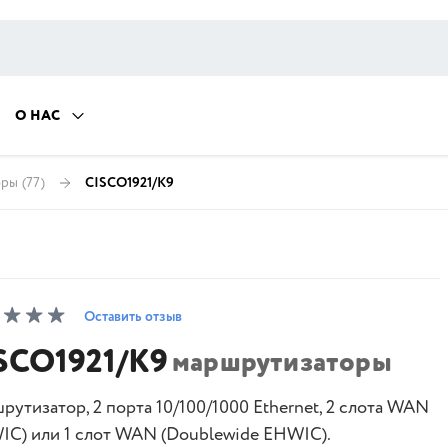
О НАС
оры
(77)
CISCO1921/K9
Оставить отзыв
SCO1921/K9
маршрутизаторы
рутизатор, 2 порта 10/100/1000 Ethernet, 2 слота WAN
IC) или 1 слот WAN (Doublewide EHWIC).