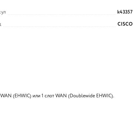
кул
k43357
д
CISCO
ота WAN (EHWIC) или 1 слот WAN (Doublewide EHWIC).