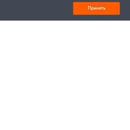
Принять
Товарищество с ограниченной ответственностью
«УНИБАЙ»
050008, Казахстан, г. Алматы , ул. Кожамкулова, дом
253
БИН 221140024751
© 1994—2023, УНИБЕЛУС ИТЦ