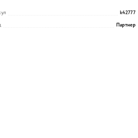
кул
k42777
д
Партнер