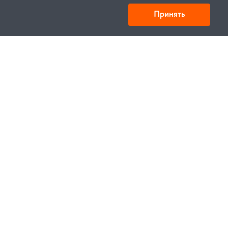
Принять
Товарищество с ограниченной ответственностью
«УНИБАЙ»
050008, Казахстан, г. Алматы , ул. Кожамкулова, дом
253
БИН 221140024751
© 1994—2023, УНИБЕЛУС ИТЦ