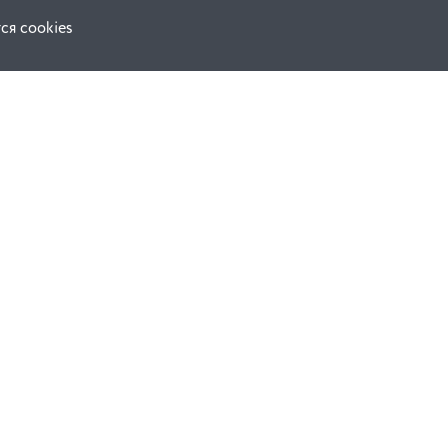
ся cookies
Наши соц. сети:
ной оферты
Facebook
е
Instagram
ВКонтакте
ческой