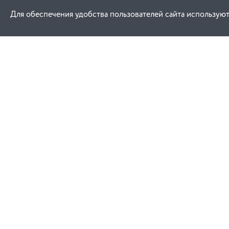
Для обеспечения удобства пользователей сайта используют
Как купить
Услуги
Заказ
Договор публич
Оплата
Проектировани
Доставка
Монтаж
Гарантия
Обучение техни
эксплуатации
Замена и возврат