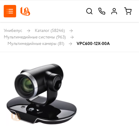
Унибелус
Каталог
(58246)
Мультимедийные системы
(963)
Мультимедийные камеры
(81)
VPC600-12X-00A