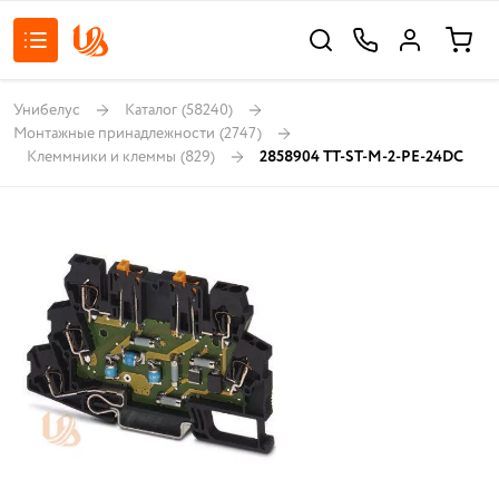
Унибелус
Каталог
(58240)
Монтажные принадлежности
(2747)
Клеммники и клеммы
(829)
2858904 TT-ST-M-2-PE-24DC