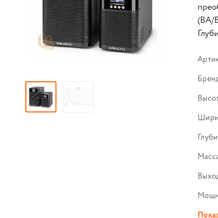
прео
(ВА/В
Глуб
Арти
Брен
Высот
Шири
Глуби
Масса
Выход
Мощн
Показ