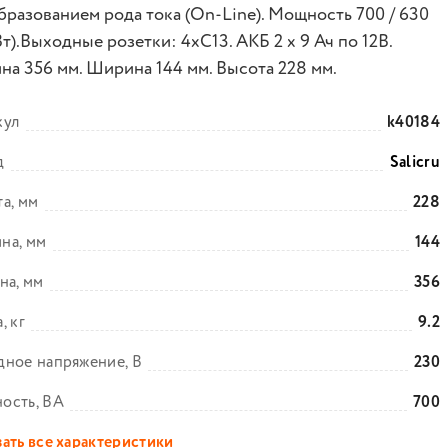
бразованием рода тока (On-Line). Мощность 700 / 630
т).Выходные розетки: 4xC13. АКБ 2 х 9 Ач по 12В.
ина 356 мм. Ширина 144 мм. Высота 228 мм.
кул
k40184
д
Salicru
а, мм
228
на, мм
144
на, мм
356
, кг
9.2
ное напряжение, В
230
ость, ВА
700
ать все характеристики