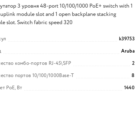
татор 3 уровня 48-port 10/100/1000 PoE+ switch with 1
uplink module slot and 1 open backplane stacking
e slot. Switch fabric speed 320
кул
k39753
д
Aruba
ество комбо-портов RJ-45\SFP
2
ество портов 10/100/1000Base-T
8
т PoE, Вт
1440