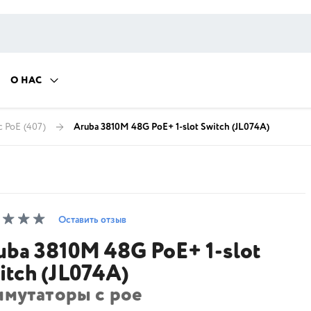
О НАС
с PoE
(407)
Aruba 3810M 48G PoE+ 1-slot Switch (JL074A)
Оставить отзыв
uba 3810M 48G PoE+ 1-slot
itch (JL074A)
ммутаторы с poe