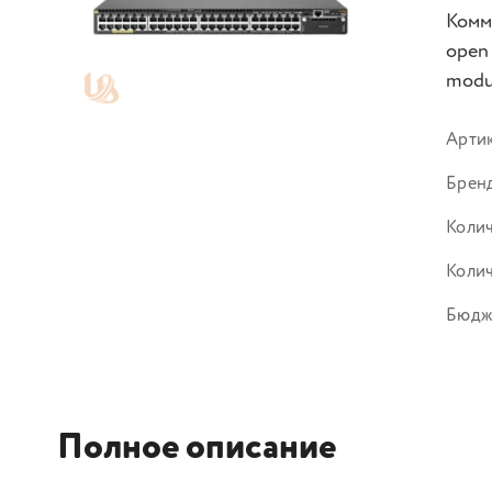
Комму
open 
modul
Арти
Брен
Колич
Колич
Бюдже
Полное описание