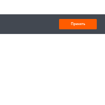
Принять
Товарищество с ограниченной ответственностью
«УНИБАЙ»
050008, Казахстан, г. Алматы , ул. Кожамкулова, дом