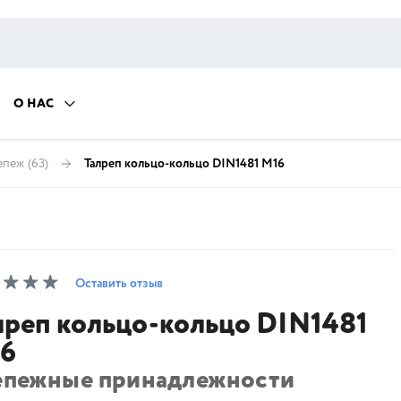
О НАС
епеж
(63)
Талреп кольцо-кольцо DIN1481 М16
Оставить отзыв
лреп кольцо-кольцо DIN1481
6
епежные принадлежности