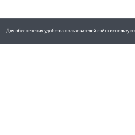
Для обеспечения удобства пользователей сайта используют
Как купить
Услуги
Заказ
Договор публич
Оплата
Проектировани