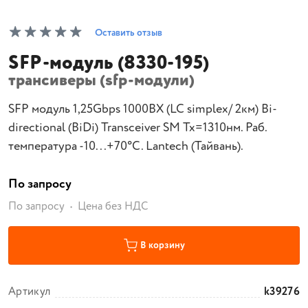
Оставить отзыв
SFP-модуль (8330-195)
трансиверы (sfp-модули)
SFP модуль 1,25Gbps 1000BX (LC simplex/ 2км) Bi-
directional (BiDi) Transceiver SM Tx=1310нм. Раб.
температура -10...+70°С. Lantech (Тайвань).
По запросу
По запросу
Цена без НДС
В корзину
Артикул
k39276