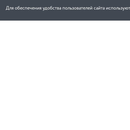
Для обеспечения удобства пользователей сайта используют
Как купить
Услуги
Заказ
Договор публич
Оплата
Проектировани
Доставка
Монтаж
Гарантия
Обучение техни
эксплуатации
Замена и возврат