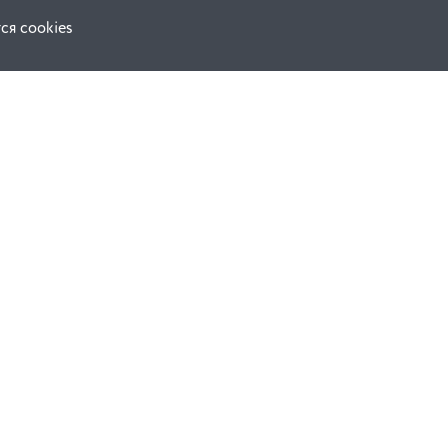
ся cookies
Наши соц. сети:
ной оферты
Facebook
е
Instagram
ВКонтакте
ческой