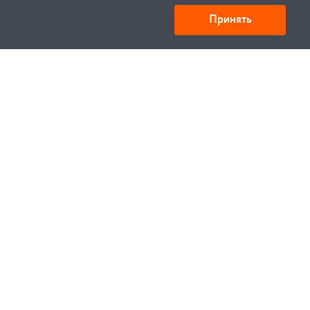
Принять
Товарищество с ограниченной ответственностью
«УНИБАЙ»
050008, Казахстан, г. Алматы , ул. Кожамкулова, дом
253
БИН 221140024751
© 1994—2023, УНИБЕЛУС ИТЦ