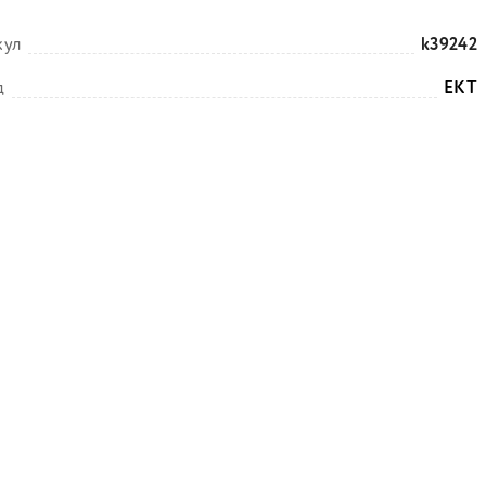
кул
k39242
д
EKT