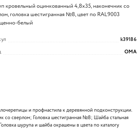
п кровельный оцинкованный 4,8х35, наконечник со
лом, головка шестигранная №8, цвет по RAL9003
щенно-белый
кул
k39186
д
ОМА
ллочерепицы и профнастила к деревянной подконструкции.
ик со сверлом; Головка шестигранная №8; Шайба стальная
оловка шурупа и шайба окрашены в цвета по каталогу