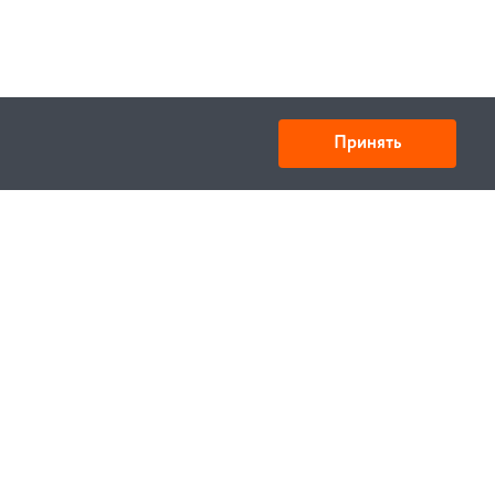
Принять
Товарищество с ограниченной ответственностью
«УНИБАЙ»