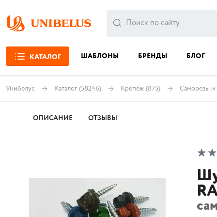
ШАБЛОНЫ
БРЕНДЫ
БЛОГ
КАТАЛОГ
Унибелус
Каталог
(58246)
Крепеж
(875)
Саморезы и
ОПИСАНИЕ
ОТЗЫВЫ
Шу
RA
са