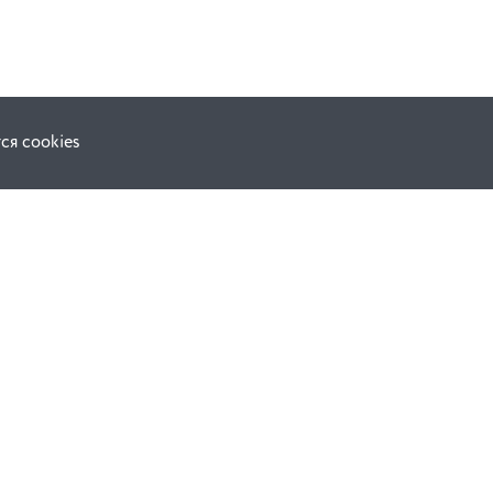
ся cookies
Наши соц. сети:
ной оферты
Facebook