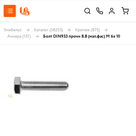
Унибелус
Каталог
(58253)
Крепеж
(875)
Анкера
(137)
Болт DIN933 прочн 8.8 (мал.фас) М 6х 10