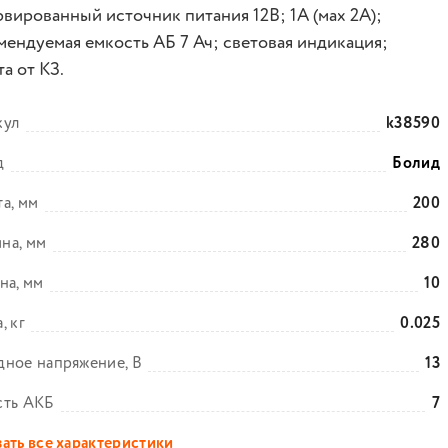
рвированный источник питания 12В; 1А (мах 2А);
мендуемая емкость АБ 7 Ач; световая индикация;
а от КЗ.
кул
k38590
д
Болид
а, мм
200
на, мм
280
на, мм
10
, кг
0.025
ное напряжение, В
13
сть АКБ
7
ать все характеристики