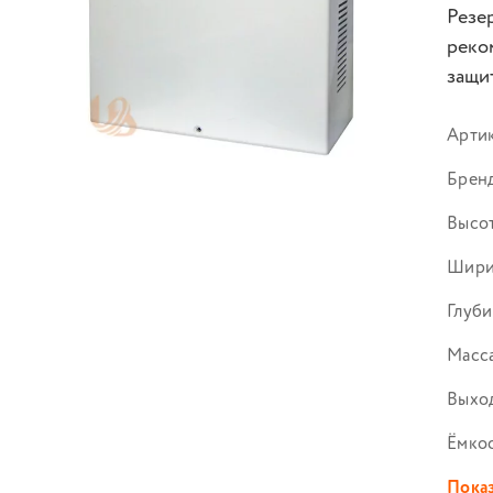
Резе
реко
защит
Арти
Брен
Высот
Шири
Глуби
Масса
Выход
Ёмко
Показ