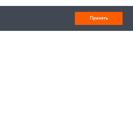
Принять
Товарищество с ограниченной ответственностью
«УНИБАЙ»
050008, Казахстан, г. Алматы , ул. Кожамкулова, дом
253
БИН 221140024751