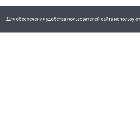
Для обеспечения удобства пользователей сайта используют
Как купить
Услуги
Заказ
Договор публич
Оплата
Проектировани
Доставка
Монтаж