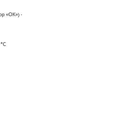
ор «ОК») -
 °C