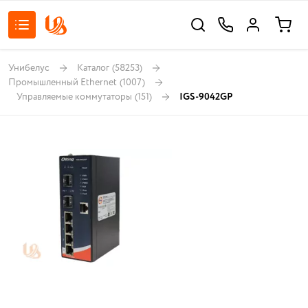
Унибелус
Каталог
(58253)
Промышленный Ethernet
(1007)
Управляемые коммутаторы
(151)
IGS-9042GP