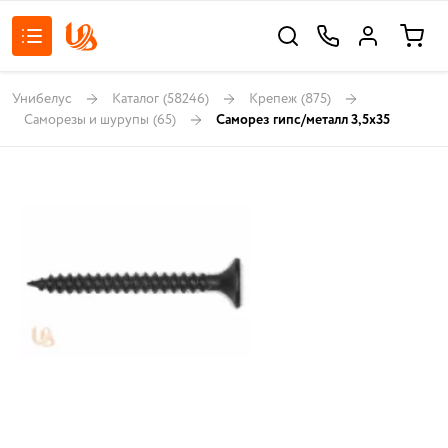
Унибелус
Каталог
(58246)
Крепеж
(875)
Саморезы и шурупы
(65)
Саморез гипс/металл 3,5х35