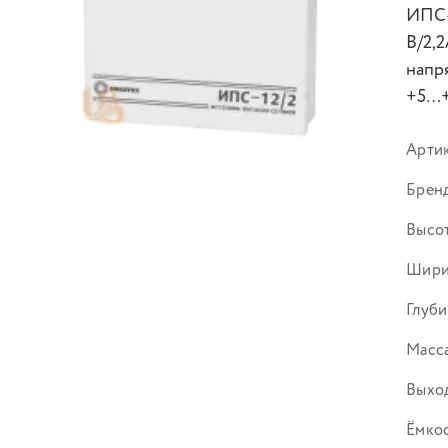
ИПС-
В/2,
напря
+5…+
Арти
Брен
Высот
Шири
Глуби
Масса
Выход
Ёмко