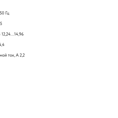
50 Гц
55
 12,24…14,96
4,4
ой ток, А 2,2