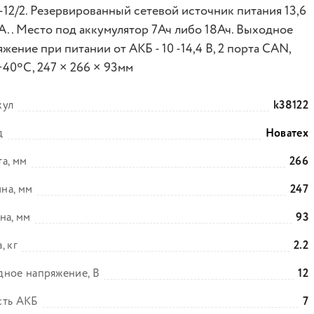
12/2. Резервированный сетевой источник питания 13,6
2А.. Место под аккумулятор 7Ач либо 18Ач. Выходное
жение при питании от АКБ - 10 -14,4 В, 2 порта CAN,
40ºС, 247 × 266 × 93мм
кул
k38122
д
Новатех
а, мм
266
на, мм
247
на, мм
93
, кг
2.2
ное напряжение, В
12
сть АКБ
7